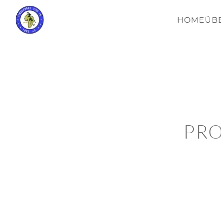
HOME
ÜB
PR