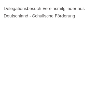
Delegationsbesuch Vereinsmitglieder aus
Deutschland - Schulische Förderung
BILD
ANZEIGEN
BILD
ANZEIGEN
BILD
ANZEIGEN
BILD
ANZEIGEN
BILD
ANZEIGEN
BILD