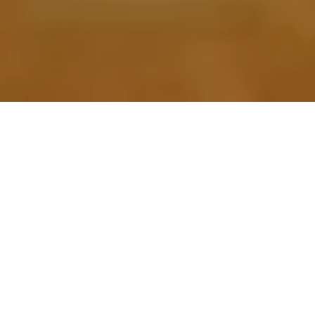
WILLKOMMEN
AUF DER HOMEPAGE VOM
KINDERDORF VIVO IN TOGO E.V.